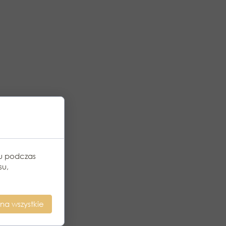
iu podczas
su,
na wszystkie