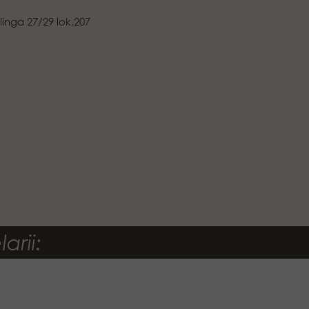
linga 27/29 lok.207
arii: