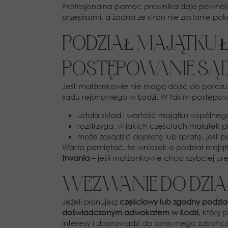
Profesjonalna pomoc prawnika daje pewność,
przepisami, a żadna ze stron nie zostanie po
PODZIAŁ MAJĄTKU 
POSTĘPOWANIE S
Jeśli małżonkowie nie mogą dojść do porozu
sądu rejonowego w Łodzi. W takim postępow
ustala skład i wartość majątku wspólneg
rozstrzyga, w jakich częściach majątek p
może zasądzić dopłatę lub spłatę, jeśli po
Warto pamiętać, że wniosek o podział mają
trwania
– jeśli małżonkowie chcą szybciej u
WEZWANIE DO DZI
Jeżeli planujesz
częściowy lub zgodny podzia
doświadczonym adwokatem w Łodzi
, który
interesy i doprowadzi do sprawnego zakończ