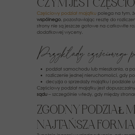
CZYM JEST CZĘŚCI
Częściowy podział majątku
polega na tym, ż
wspólnego
, pozostawiając resztę do rozlicze
strony nie są jeszcze gotowe na całkowite r
dodatkowej wyceny.
Przykłady częściowego po
podział samochodu lub mieszkania, a poz
rozliczenie jednej nieruchomości, gdy p
decyzja o sprzedaży majątku i podziale
Częściowy podział majątku jest dopuszczal
sądu
– szczególnie wtedy, gdy między strona
ZGODNY PODZIAŁ M
NAJTAŃSZA FORMA 