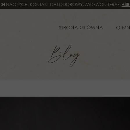
H NAGŁYCH, KONTAKT CAŁODOBOWY. ZADZWOŃ TERAZ:
+48
STRONA GŁÓWNA
O MNIE
SPE
STRONA GŁÓWNA
O MN
PRA
Blog
PRA
PRA
PRA
PRA
OBS