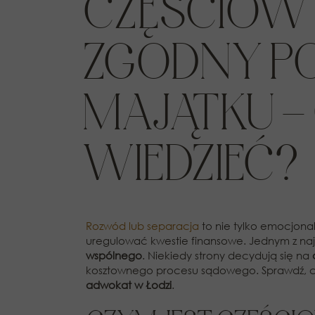
CZĘŚCIOWY
ZGODNY P
MAJĄTKU –
WIEDZIEĆ?
Rozwód lub separacja
to nie tylko emocjonal
uregulować kwestie finansowe. Jednym z naj
wspólnego
. Niekiedy strony decydują się na
kosztownego procesu sądowego. Sprawdź, cz
adwokat w Łodzi
.