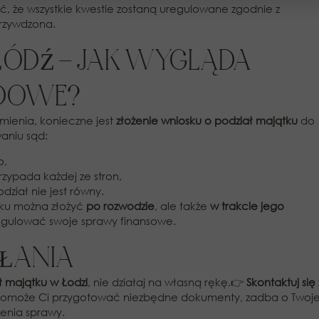
 że wszystkie kwestie zostaną uregulowane zgodnie z
krzywdzona.
ŁÓDŹ – JAK WYGLĄDA
ĄDOWE?
mienia, konieczne jest
złożenie wniosku o podział majątku
do
aniu sąd:
o,
rzypada każdej ze stron,
dział nie jest równy.
tku można złożyć
po rozwodzie
, ale także
w trakcie jego
regulować swoje sprawy finansowe.
AŁANIA
ł majątku w Łodzi
, nie działaj na własną rękę.👉
Skontaktuj się 
 pomoże Ci przygotować niezbędne dokumenty, zadba o Twoj
enia sprawy.