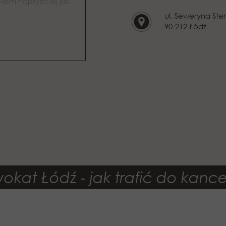
ul. Seweryna Ster
90-212 Łódź
kat Łódź - jak trafić do kancel