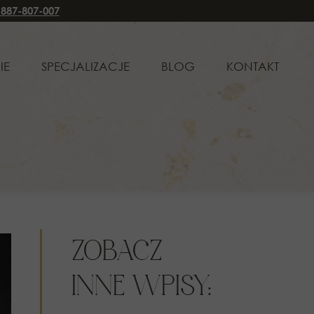
 887-807-007
CJALIZACJE
BLOG
KONTAKT
IE
SPECJALIZACJE
BLOG
KONTAKT
WO RODZINNE I OPIEKUŃCZE
PRAWO RODZINNE I OPIEKUŃCZE
WO CYWILNE
PRAWO CYWILNE
WO SPADKOWE
PRAWO SPADKOWE
WO KARNE
PRAWO KARNE
WO ADMINISTRACYJNE
PRAWO ADMINISTRACYJNE
ŁUGA KLIENTÓW KORPORACYJNYCH
OBSŁUGA KLIENTÓW KORPORACYJNYCH
ZOBACZ
INNE WPISY: