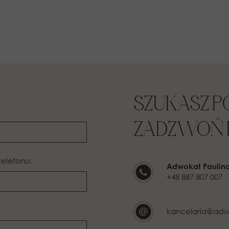
SZUKASZ 
ZADZWOŃ L
telefonu:
Adwokat Paulin
+48 887 807 007
kancelaria@adw