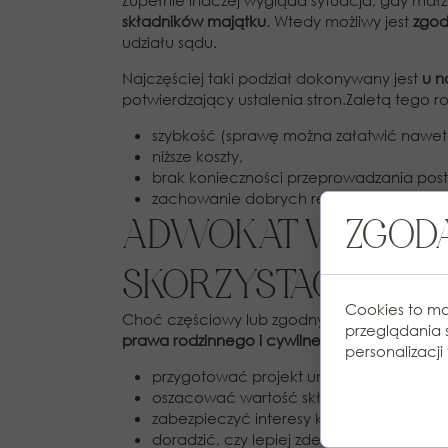
Zupełnie inaczej wygląda sytuacja, gdy mał
składników majątku
. Wtedy możliwy jest
zgod
udziału sądu.
Najczęściej taki podział dokonywany jest
u n
potwierdzający ustalenia stron.Zaletą tego ro
szybkość (sprawę można załatwić nawet 
niższe koszty,
brak konieczności przeprowadzania p
zachowanie dobrych relacji między był
ADWOKAT W ŁODZI
ZGODA
SKORZYSTAĆ Z PO
Cookies to ma
Choć częściowy lub zgodny podział majątku
przeglądania 
prawa rodzinnego i cywilnego
.Doświadczon
personalizacji 
przygotować projekt umowy podziału ma
oszacować wartość składników majątku
zabezpieczyć interesy klienta (np. w kwest
doradzić, czy lepiej zdecydować się na