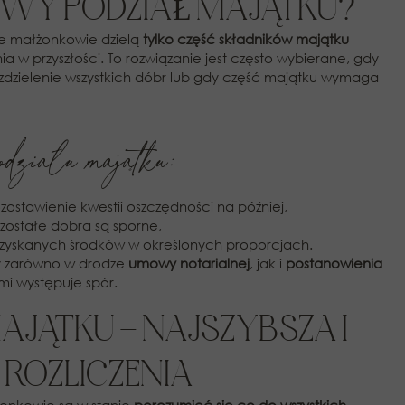
OWY PODZIAŁ MAJĄTKU?
e małżonkowie dzielą
tylko część składników majątku
nia w przyszłości. To rozwiązanie jest często wybierane, gdy
ozdzielenie wszystkich dóbr lub gdy część majątku wymaga
działu majątku:
ostawienie kwestii oszczędności na później,
ozostałe dobra są sporne,
 uzyskanych środków w określonych proporcjach.
ny zarówno w drodze
umowy notarialnej
, jak i
postanowienia
mi występuje spór.
AJĄTKU – NAJSZYBSZA I
ROZLICZENIA