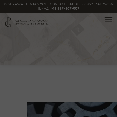
W SPRAWACH NAGŁYCH, KONTAKT CAŁODOBOWY. ZADZWOŃ
TERAZ:
+48 887-807-007