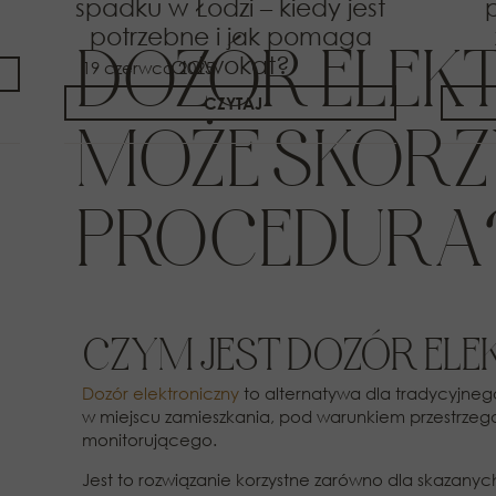
spadku w Łodzi – kiedy jest
potrzebne i jak pomaga
DOZÓR ELEKT
adwokat?
19 czerwca 2025
CZYTAJ
MOŻE SKORZ
PROCEDURA
CZYM JEST DOZÓR EL
Dozór elektroniczny
to alternatywa dla tradycyjneg
w miejscu zamieszkania, pod warunkiem przestrzeg
monitorującego.
Jest to rozwiązanie korzystne zarówno dla skazanych,