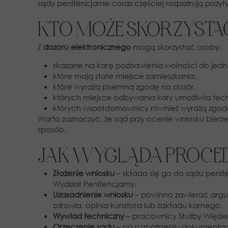
sądy penitencjarne coraz częściej rozpatrują pozyty
KTO MOŻE SKORZYSTA
Z
dozoru elektronicznego
mogą skorzystać osoby:
skazane na karę pozbawienia wolności do jedn
które mają stałe miejsce zamieszkania,
które wyrażą pisemną zgodę na dozór,
których miejsce odbywania kary umożliwia tech
których współdomownicy również wyrażą zgod
Warto zaznaczyć, że sąd przy ocenie wniosku bier
sposób.
JAK WYGLĄDA PROCE
Złożenie wniosku
– składa się go do sądu penit
Wydział Penitencjarny.
Uzasadnienie wniosku
– powinno zawierać argum
zdrowia, opinia kuratora lub zakładu karnego.
Wywiad techniczny
– pracownicy Służby Więzien
Orzeczenie sądu
– po rozpatrzeniu dokumentacji