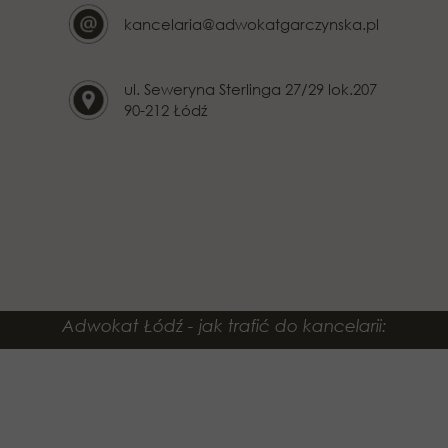
kancelaria@adwokatgarczynska.pl
ul. Seweryna Sterlinga 27/29 lok.207
90-212 Łódź
Adwokat Łódź - jak trafić do kancelarii: