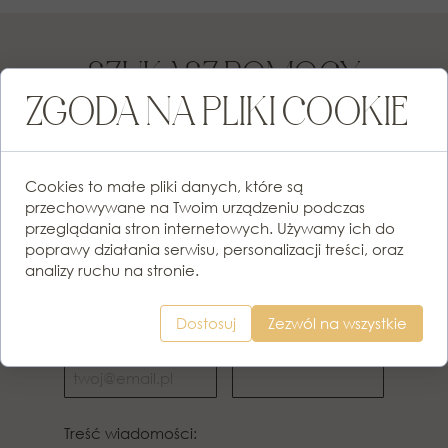
SZUKASZ POMOCY
ZGODA NA PLIKI COOKIE
PRAWNEJ?
ZADZWOŃ LUB NAPISZ!
Cookies to małe pliki danych, które są
przechowywane na Twoim urządzeniu podczas
przeglądania stron internetowych. Używamy ich do
Imię:
Nazwisko:
poprawy działania serwisu, personalizacji treści, oraz
analizy ruchu na stronie.
Dostosuj
Zezwól na wszystkie
Twój e-mail:
Twój numer telefonu:
Treść wiadomości: