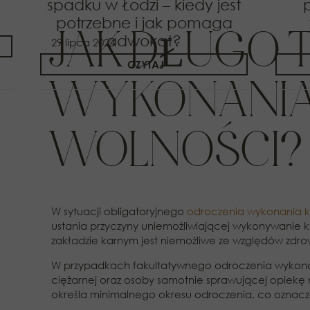
spadku w Łodzi – kiedy jest
potrzebne i jak pomaga
JAK DŁUGO 
adwokat?
29 lipca 2024
CZYTAJ
WYKONANIA 
WOLNOŚCI?
W sytuacji obligatoryjnego
odroczenia wykonania k
ustania przyczyny uniemożliwiającej wykonywanie k
zakładzie karnym jest niemożliwe ze względów zdr
W przypadkach fakultatywnego odroczenia wykonan
ciężarnej oraz osoby samotnie sprawującej opiekę
określa minimalnego okresu odroczenia, co oznacz