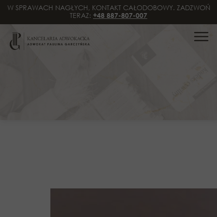
W SPRAWACH NAGŁYCH, KONTAKT CAŁODOBOWY. ZADZWOŃ
TERAZ:
+48 887-807-007