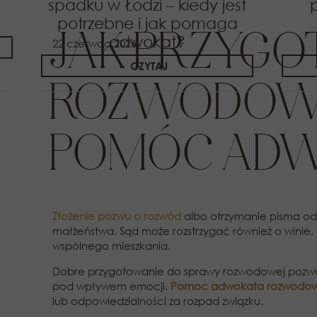
spadku w Łodzi – kiedy jest
potrzebne i jak pomaga
JAK PRZYGO
adwokat?
22 czerwca 2026
CZYTAJ
ROZWODOWEJ
POMÓC ADW
Złożenie pozwu o rozwód
albo otrzymanie pisma od
małżeństwa. Sąd może rozstrzygać również o winie, a
wspólnego mieszkania.
Dobre przygotowanie do sprawy rozwodowej pozwa
pod wpływem emocji.
Pomoc adwokata rozwodow
lub odpowiedzialności za rozpad związku.