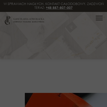
W SPRAWACH NAGŁYCH, KONTAKT CAŁODOBOWY. ZADZWOŃ
TERAZ:
+48 887-807-007