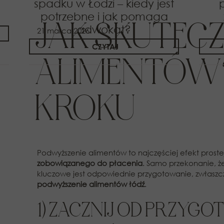
spadku w Łodzi – kiedy jest
potrzebne i jak pomaga
JAK SKUTEC
adwokat?
21 marca 2026
CZYTAJ
ALIMENTÓW?
KROKU
Podwyższenie alimentów to najczęściej efekt proste
zobowiązanego do płacenia
. Samo przekonanie, ż
kluczowe jest odpowiednie przygotowanie, zwłaszc
podwyższenie alimentów łódź
.
1) ZACZNIJ OD PRZY