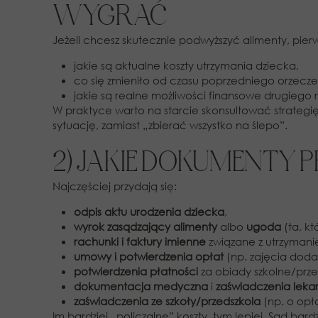
WYGRAĆ
Jeżeli chcesz skutecznie podwyższyć alimenty, pi
jakie są aktualne koszty utrzymania dziecka,
co się zmieniło od czasu poprzedniego orzecz
jakie są realne możliwości finansowe drugiego 
W praktyce warto na starcie skonsultować strategi
sytuację, zamiast „zbierać wszystko na ślepo”.
2) JAKIE DOKUMENTY
Najczęściej przydają się:
odpis aktu urodzenia dziecka
,
wyrok zasądzający alimenty
albo
ugoda
(ta, k
rachunki i faktury imienne
związane z utrzymani
umowy i potwierdzenia opłat
(np. zajęcia dodat
potwierdzenia płatności
za obiady szkolne/prze
dokumentacja medyczna
i
zaświadczenia lekar
zaświadczenia ze szkoły/przedszkola
(np. o opł
Im bardziej „policzalne” koszty, tym lepiej. Sąd bar