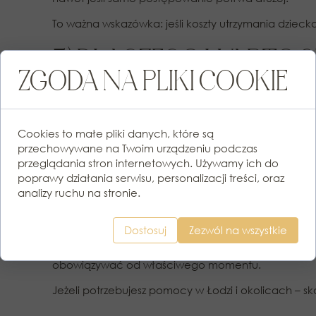
To ważna wskazówka: jeśli koszty utrzymania dziecka
5) DLACZEGO WARTO 
ZGODA NA PLIKI COOKIE
POZWU?
W sprawach alimentacyjnych detale decydują o wyn
Cookies to małe pliki danych, które są
żeby „napisać długi pozew”, tylko żeby pozew był
przechowywane na Twoim urządzeniu podczas
Jeżeli sprawa dotyczy Łodzi lub okolic, wsparcie da
przeglądania stron internetowych. Używamy ich do
prowadzenie sprawy w sądzie.
poprawy działania serwisu, personalizacji treści, oraz
analizy ruchu na stronie.
PODSUMOWANIE
Dostosuj
Zezwól na wszystkie
Skuteczne podwyższenie alimentów zaczyna się od
orzeczenia. Następnie trzeba dobrać właściwą drog
obowiązywać od właściwego momentu.
Jeżeli potrzebujesz pomocy w Łodzi i okolicach – sko