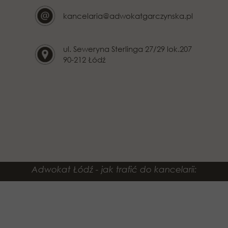
kancelaria@adwokatgarczynska.pl
ul. Seweryna Sterlinga 27/29 lok.207
90-212 Łódź
Adwokat Łódź - jak trafić do kancelarii: