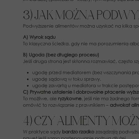
3) JAK MOŻNA PODWY
Podwyższenie alimentów można uzyskać na kilka spo
A) Wyrok sądu
To klasyczna ścieżka, gdy nie ma porozumienia alb
B) Ugoda (bez długiego procesu)
Jeśli druga strona jest skłonna rozmawiać, często sz
ugodę przed mediatorem (bez wszczynania pro
ugodę sądową w toku sprawy,
ugodę zawartą u mediatora w trakcie postępo
C) Prywatne ustalenie i dobrowolne płacenie wyższ
To możliwe, ale
ryzykowne
, jeśli nie ma żadnego f
omówić to rozwiązanie z prawnikiem –
adwokat ali
4) CZY ALIMENTY MO
W praktyce sądy
bardzo rzadko
zasądzają podwyższ
nawet jeśli samo postępowanie potrwa dłużej.