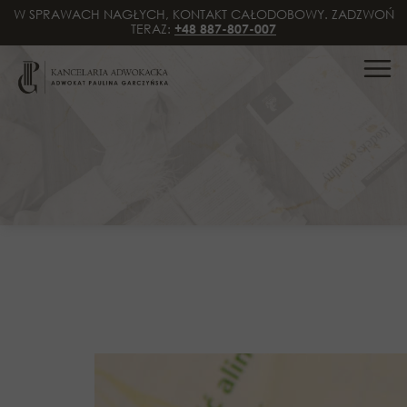
W SPRAWACH NAGŁYCH, KONTAKT CAŁODOBOWY. ZADZWOŃ
TERAZ:
+48 887-807-007