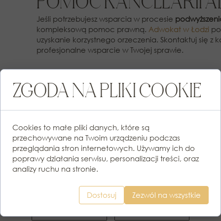
POMOC KANCELARII A
Jeśli potrzebujesz wsparcia w procesie
podwyższeni
kompleksową pomoc prawną.
Adwokat w Łodzi
po
uzyskanie korzystnego orzeczenia. Skontaktuj się 
profesjonalne wsparcie w Twojej sprawie.
ZGODA NA PLIKI COOKIE
SZUKASZ POMOCY
Cookies to małe pliki danych, które są
PRAWNEJ?
przechowywane na Twoim urządzeniu podczas
przeglądania stron internetowych. Używamy ich do
ZADZWOŃ LUB NAPISZ!
poprawy działania serwisu, personalizacji treści, oraz
analizy ruchu na stronie.
Imię:
Nazwisko:
Dostosuj
Zezwól na wszystkie