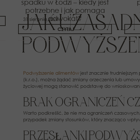
spadku w Łodzi – kiedy jest
potrzebne i jak pomaga
JAK UZASAD
adwokat?
31 sierpnia 2024
CZYTAJ
PODWYŻSZE
Podwyższenie alimentów
jest znacznie trudniejszym
(k.r.o.), można żądać zmiany orzeczenia lub umowy 
życiowej mogą stanowić podstawę do wnioskowan
BRAK OGRANICZEŃ 
Warto podkreślić, że nie ma ograniczeń czasowych, 
przypadek zmiany stosunków, który znacząco wpły
PRZESŁANKI PODWYŻ