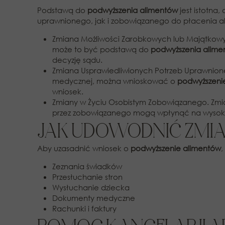
Podstawą do
podwyższenia alimentów
jest istotna
uprawnionego, jak i zobowiązanego do płacenia ali
Zmiana Możliwości Zarobkowych lub Majątkowyc
może to być podstawą do
podwyższenia alime
decyzję sądu.
Zmiana Usprawiedliwionych Potrzeb Uprawnioneg
medycznej, można wnioskować o
podwyższeni
wniosek.
Zmiany w Życiu Osobistym Zobowiązanego. Zmian
przez zobowiązanego mogą wpłynąć na wysok
JAK UDOWODNIĆ ZMI
Aby uzasadnić wniosek o
podwyższenie alimentów
,
Zeznania świadków
Przesłuchanie stron
Wysłuchanie dziecka
Dokumenty medyczne
Rachunki i faktury