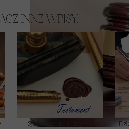
ACZ INNE WPISY:
y
Stwierdzenie nabycia
Dzi