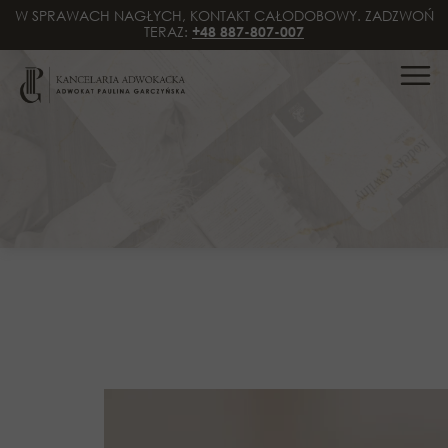
W SPRAWACH NAGŁYCH, KONTAKT CAŁODOBOWY. ZADZWOŃ
TERAZ:
+48 887-807-007