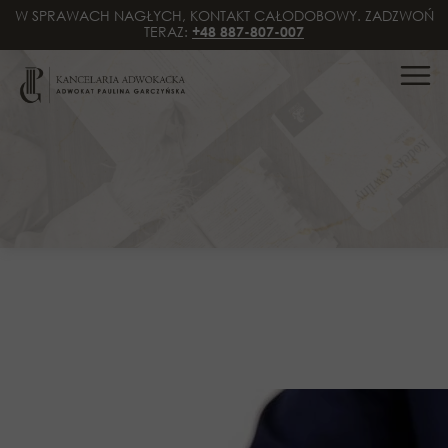
W SPRAWACH NAGŁYCH, KONTAKT CAŁODOBOWY. ZADZWOŃ
TERAZ:
+48 887-807-007