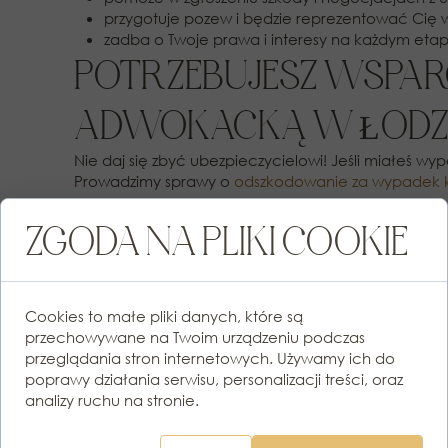
przygotuje pozew i będzie reprezentować Cię w
zadba o Twoje prawa i interesy na każdym etap
POTRZEBUJESZ WSPARC
ADWOKACKĄ W ŁODZ
Nie daj się zbyć ubezpieczycielowi! Jeśli miałeś w
Prowadzimy sprawy o
odszkodowanie za wypadek k
📞
Zadzwoń lub napisz już teraz – razem zawalczymy 
ZGODA NA PLIKI COOKIE
Cookies to małe pliki danych, które są
SZUKASZ POMOCY
przechowywane na Twoim urządzeniu podczas
przeglądania stron internetowych. Używamy ich do
PRAWNEJ?
poprawy działania serwisu, personalizacji treści, oraz
analizy ruchu na stronie.
ZADZWOŃ LUB NAPISZ!