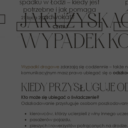
spadku w Łodzi – kiedy jest
potrzebne i jak pomaga
JAK UZYSKA
adwokat?
21 lipca 2025
CZYTAJ
WYPADEK KO
Wypadki drogowe
zdarzają się codziennie – także 
komunikacyjnym masz prawo ubiegać się o
odszko
KIEDY PRZYSŁUGUJE 
Kto może się ubiegać o świadczenie?
Odszkodowanie przysługuje osobom poszkodowanym w
kierowców, którzy ucierpieli z winy innego ucze
pasażerów pojazdu,
pieszych i rowerzystów potrąconych na drodze.