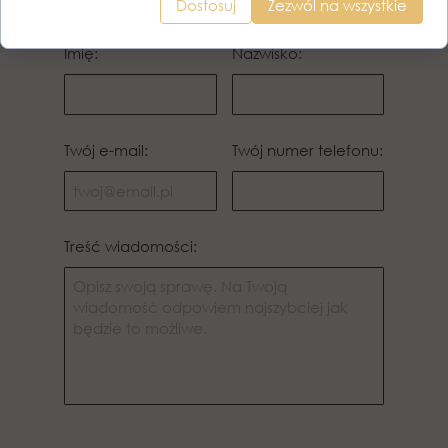
Dostosuj
Zezwól na wszystkie
Imię:
Nazwisko:
Twój e-mail:
Twój numer telefonu:
Treść wiadomości: