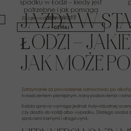
spadku w Łodzi – kiedy jest
potrzebne i jak pomaga
JAZDA W ST
adwokat?
22 czerwca 2026
CZYTAJ
ŁODZI – JAK
JAK MOŻE 
Zatrzymanie za prowadzenie samochodu po alkoho
świadczeniem pieniężnym, karą pozbawienia woln
Każda sprawa wymaga jednak indywidualnej oceny. Z
czy doszło do kolizji albo wypadku. Dlatego osoba
sprawami karnymi i drogowymi.