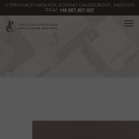
W SPRAWACH NAGŁYCH, KONTAKT CAŁODOBOWY. ZADZWOŃ
TERAZ:
+48 887-807-007