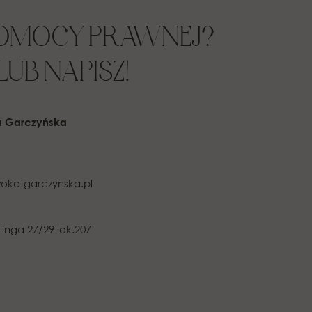
POMOCY PRAWNEJ?
UB NAPISZ!
a Garczyńska
okatgarczynska.pl
linga 27/29 lok.207