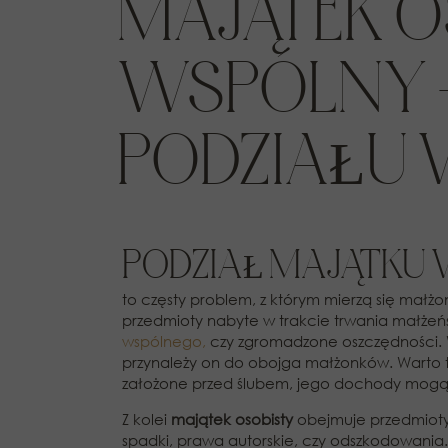
MAJĄTEK O
WSPÓLNY 
PODZIAŁU 
PODZIAŁ MAJĄTKU
to częsty problem, z którym mierzą się małż
przedmioty nabyte w trakcie trwania małżeń
wspólnego
,
czy zgromadzone oszczędności. W
przynależy on do obojga małżonków. Warto ta
założone przed ślubem, jego dochody mogą
Z kolei
majątek osobisty
obejmuje przedmioty,
spadki, prawa autorskie, czy odszkodowania.