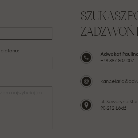
SZUKASZ 
ZADZWOŃ L
telefonu:
Adwokat Paulin
+48 887 807 007
kancelaria@adw
ul. Seweryna Ster
90-212 Łódź