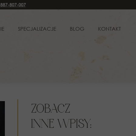
 887-807-007
CJALIZACJE
BLOG
KONTAKT
IE
SPECJALIZACJE
BLOG
KONTAKT
WO RODZINNE I OPIEKUŃCZE
PRAWO RODZINNE I OPIEKUŃCZE
WO CYWILNE
PRAWO CYWILNE
WO SPADKOWE
PRAWO SPADKOWE
WO KARNE
PRAWO KARNE
WO ADMINISTRACYJNE
PRAWO ADMINISTRACYJNE
ŁUGA KLIENTÓW KORPORACYJNYCH
OBSŁUGA KLIENTÓW KORPORACYJNYCH
ZOBACZ
INNE WPISY: