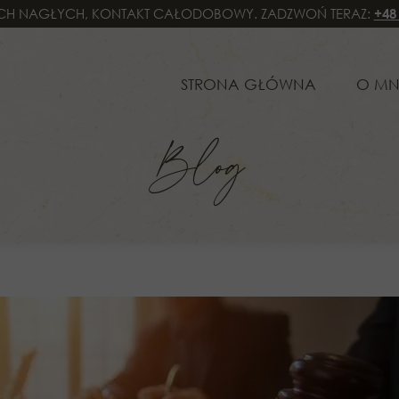
H NAGŁYCH, KONTAKT CAŁODOBOWY. ZADZWOŃ TERAZ:
+48
STRONA GŁÓWNA
O MNIE
SPE
STRONA GŁÓWNA
O MN
PRA
Blog
PRA
PRA
PRA
PRA
OBS