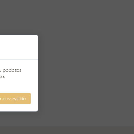
.
a
h
iu podczas
su,
na wszystkie