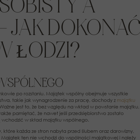
SOBISTY A
– JAK DOKONA
W ŁODZI?
 WSPÓLNEGO
onkowie po rozstaniu. Majątek wspólny obejmuje wszystkie
stwa, takie jak wynagrodzenie za pracę, dochody z
majątku
ażne jest to, że bez względu na wkład w powstanie majątku,
kże pamiętać, że nawet jeśli przedsiębiorstwo zostało
 wchodzić w skład majątku wspólnego.
 które każda ze stron nabyła przed ślubem oraz darowizny,
 Majątek ten nie wchodzi do wspólności majątkowej i należy