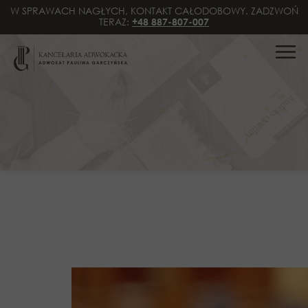
W SPRAWACH NAGŁYCH, KONTAKT CAŁODOBOWY. ZADZWOŃ
TERAZ:
+48 887-807-007