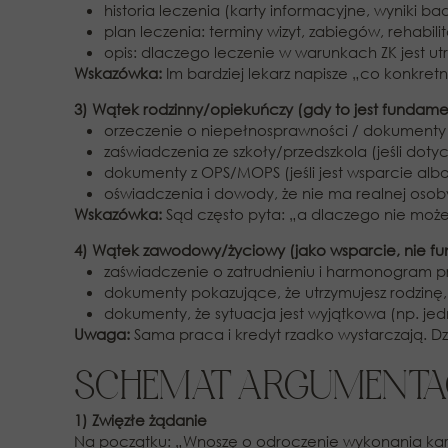
historia leczenia (karty informacyjne, wyniki ba
plan leczenia: terminy wizyt, zabiegów, rehabilit
opis: dlaczego leczenie w warunkach ZK jest ut
Wskazówka:
Im bardziej lekarz napisze „co konkretn
3) Wątek rodzinny/opiekuńczy (gdy to jest fundame
orzeczenie o niepełnosprawności / dokumenty
zaświadczenia ze szkoły/przedszkola (jeśli dotyc
dokumenty z OPS/MOPS (jeśli jest wsparcie albo
oświadczenia i dowody, że nie ma realnej osoby 
Wskazówka:
Sąd często pyta: „a dlaczego nie moż
4) Wątek zawodowy/życiowy (jako wsparcie, nie f
zaświadczenie o zatrudnieniu i harmonogram p
dokumenty pokazujące, że utrzymujesz rodzinę,
dokumenty, że sytuacja jest wyjątkowa (np. jed
Uwaga:
Sama praca i kredyt rzadko wystarczają. D
SCHEMAT ARGUMENTACJ
1) Zwięzłe żądanie
Na początku: „Wnoszę o odroczenie wykonania kary