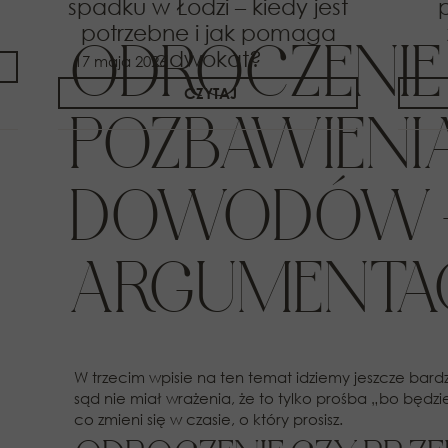
spadku w Łodzi – kiedy jest
potrzebne i jak pomaga
ODROCZENIE
adwokat?
17 maja 2026
CZYTAJ
POZBAWIENI
DOWODÓW +
ARGUMENTAC
W trzecim wpisie na ten temat idziemy jeszcze bar
sąd nie miał wrażenia, że to tylko prośba „bo będz
co zmieni się w czasie, o który prosisz.