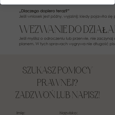
Pokaż, że próbowałeś/łaś zorganizować opiekę i dla
„Dlaczego dopiero teraz?”
Jeśli wniosek jest późny, wyjaśnij: kiedy pojawiła si
WEZWANIE DO DZIAŁA
Jeśli myślisz o odroczeniu lub przerwie, nie zaczy
planem. W tych sprawach wygrywa nie długość pis
SZUKASZ POMOCY
PRAWNEJ?
ZADZWOŃ LUB NAPISZ!
Imię:
Nazwisko: