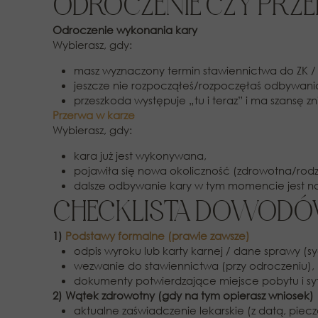
ODROCZENIE CZY PRZ
Odroczenie wykonania kary
Wybierasz, gdy:
masz wyznaczony termin stawiennictwa do ZK / 
jeszcze nie rozpocząłeś/rozpoczęłaś odbywania
przeszkoda występuje „tu i teraz” i ma szansę z
Przerwa w karze
Wybierasz, gdy:
kara już jest wykonywana,
pojawiła się nowa okoliczność (zdrowotna/rodz
dalsze odbywanie kary w tym momencie jest na
CHECKLISTA DOWODÓW
1)
Podstawy formalne (prawie zawsze)
odpis wyroku lub karty karnej / dane sprawy (s
wezwanie do stawiennictwa (przy odroczeniu),
dokumenty potwierdzające miejsce pobytu i syt
2) Wątek zdrowotny (gdy na tym opierasz wniosek)
aktualne zaświadczenie lekarskie (z datą, piecz