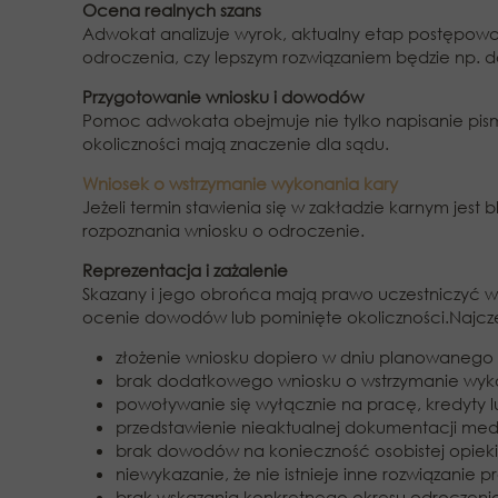
Ocena realnych szans
Adwokat analizuje wyrok, aktualny etap postępowan
odroczenia, czy lepszym rozwiązaniem będzie np. do
Przygotowanie wniosku i dowodów
Pomoc adwokata obejmuje nie tylko napisanie pisma
okoliczności mają znaczenie dla sądu.
Wniosek o wstrzymanie wykonania kary
Jeżeli termin stawienia się w zakładzie karnym je
rozpoznania wniosku o odroczenie.
Reprezentacja i zażalenie
Skazany i jego obrońca mają prawo uczestniczyć w
ocenie dowodów lub pominięte okoliczności.Najcz
złożenie wniosku dopiero w dniu planowanego 
brak dodatkowego wniosku o wstrzymanie wyko
powoływanie się wyłącznie na pracę, kredyty l
przedstawienie nieaktualnej dokumentacji med
brak dowodów na konieczność osobistej opieki 
niewykazanie, że nie istnieje inne rozwiązanie 
brak wskazania konkretnego okresu odroczeni