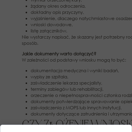
żądany okres odroczenia,
dokładny opis przyczyny,
wyjaśnienie, dlaczego natychmiastowe osadzeni
wnioski dowodowe,
listę załączników.
Nie wystarczy napisać, że skazany jest potrzebny 
sposób.
Jakie dokumenty warto dołączyć?
W zależności od podstawy wniosku mogą to być:
dokumentacja medyczna i wyniki badań,
wypisy ze szpitala,
zaświadczenie lekarza specjalisty,
terminy zabiegów lub rehabilitacji,
orzeczenie o niepełnosprawności członka rodzi
dokumenty potwierdzające sprawowanie opieki
zaświadczenia z MOPS lub innych instytucji,
dokumenty dotyczące zatrudnienia i utrzymania
CZY ZŁOŻENIE WNIOS