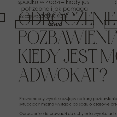
spadku w Łodzi – kiedy jest
potrzebne i jak pomaga
ODROCZENIE
adwokat?
22 czerwca 2026
CZYTAJ
POZBAWIENI
KIEDY JEST 
ADWOKAT?
Prawomocny wyrok skazujący na karę pozbawienia w
sytuacjach można wystąpić do sądu o czasowe przes
Odroczenie nie prowadzi do uchylenia wyroku ani d