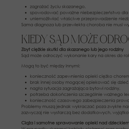
zagrażać życiu skazanego,
spowodować poważne niebezpieczeństwo dla j
uniemożliwiać właściwe przeprowadzenie niez
Sama diagnoza lub przewlekła choroba nie musi wys
KIEDY SĄD MOŻE ODR
Zbyt ciężkie skutki dla skazanego lub jego rodziny
Sąd może odroczyć wykonanie kary na okres do roku
Mogą to być między innymi:
konieczność zapewnienia opieki ciężko chorem
brak innej osoby mogącej opiekować się dzieć
nagła sytuacja zagrażająca bytowi rodziny,
potrzeba dokończenia szczególnie ważnego le
konieczność czasowego zabezpieczenia prowadzo
Problemy muszą jednak wykraczać poza zwykłe nast
zazwyczaj nie wystarczą bez dodatkowych, wyjątko
Ciąża i samotne sprawowanie opieki nad dzieckie
W przypadku skazanej kobiety ciężarnej oraz osob