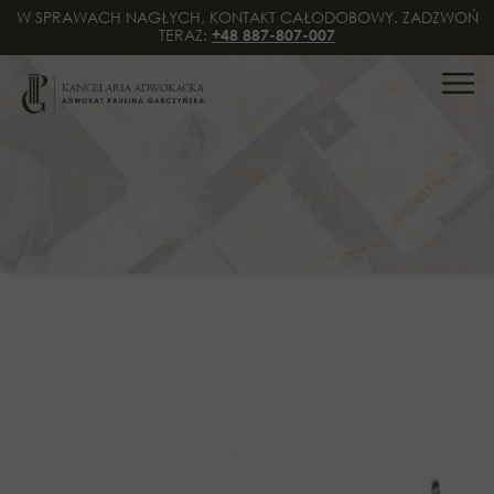
W SPRAWACH NAGŁYCH, KONTAKT CAŁODOBOWY. ZADZWOŃ
TERAZ:
+48 887-807-007