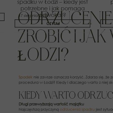
spadku w Łodzi – kiedy jest
potrzebne i jak pomaga
ODRZUCENIE 
adwokat?
17 sierpnia 2025
CZYTAJ
ZROBIĆ I J
ŁODZI?
Spadek
nie zawsze oznacza korzyść. Zdarza się, że
procedura w Łodzi? Kiedy i dlaczego warto z niej
KIEDY WARTO ODRZUC
Długi przewyższają wartość majątku
Najczęstszą przyczyną
odrzucenia spadku
jest sytua