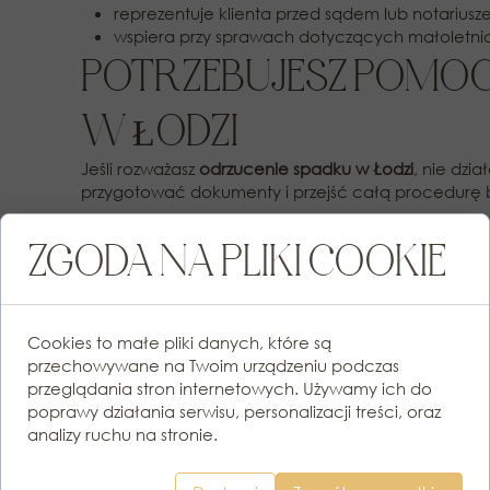
reprezentuje klienta przed sądem lub notariusz
wspiera przy sprawach dotyczących małoletni
POTRZEBUJESZ POMOC
W ŁODZI
Jeśli rozważasz
odrzucenie spadku w Łodzi
, nie dzia
przygotować dokumenty i przejść całą procedurę 
📞
Zadzwoń lub napisz – chroń swój majątek z po
ZGODA NA PLIKI COOKIE
Cookies to małe pliki danych, które są
SZUKASZ POMOCY
przechowywane na Twoim urządzeniu podczas
przeglądania stron internetowych. Używamy ich do
PRAWNEJ?
poprawy działania serwisu, personalizacji treści, oraz
analizy ruchu na stronie.
ZADZWOŃ LUB NAPISZ!