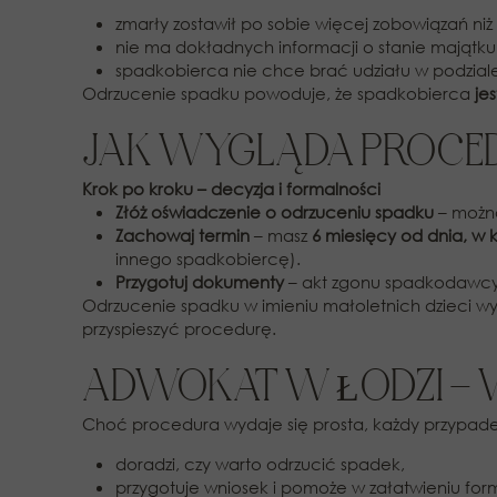
zmarły zostawił po sobie więcej zobowiązań niż
nie ma dokładnych informacji o stanie majątku 
spadkobierca nie chce brać udziału w podziale
Odrzucenie spadku powoduje, że spadkobierca
je
JAK WYGLĄDA PROCED
Krok po kroku – decyzja i formalności
Złóż oświadczenie o odrzuceniu spadku
– można
Zachowaj termin
– masz
6 miesięcy od dnia, w 
innego spadkobiercę).
Przygotuj dokumenty
– akt zgonu spadkodawcy,
Odrzucenie spadku w imieniu małoletnich dzieci
przyspieszyć procedurę.
ADWOKAT W ŁODZI –
Choć procedura wydaje się prosta, każdy przypa
doradzi, czy warto odrzucić spadek,
przygotuje wniosek i pomoże w załatwieniu for