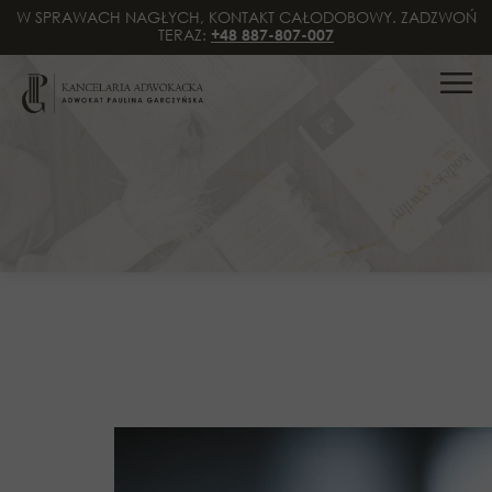
W SPRAWACH NAGŁYCH, KONTAKT CAŁODOBOWY. ZADZWOŃ
TERAZ:
+48 887-807-007