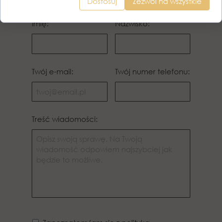
Dostosuj
Zezwól na wszystkie
Imię:
Nazwisko:
Twój e-mail:
Twój numer telefonu:
Treść wiadomości: