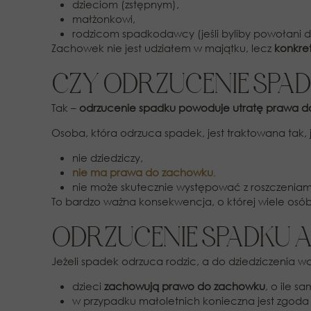
dzieciom (zstępnym),
małżonkowi,
rodzicom spadkodawcy (jeśli byliby powołani d
Zachowek nie jest udziałem w majątku, lecz
konkre
CZY ODRZUCENIE SP
Tak –
odrzucenie spadku powoduje utratę prawa 
Osoba, która odrzuca spadek, jest traktowana tak, 
nie dziedziczy,
nie ma prawa do zachowku
,
nie może skutecznie występować z roszczenia
To bardzo ważna konsekwencja, o której wiele osób
ODRZUCENIE SPADKU A
Jeżeli spadek odrzuca rodzic, a do dziedziczenia w
dzieci
zachowują prawo do zachowku
, o ile s
w przypadku małoletnich konieczna jest zgoda