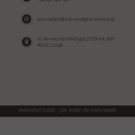
kancelaria@adwokatgarczynska.pl
ul. Seweryna Sterlinga 27/29 lok.207
90-212 Łódź
Adwokat Łódź - jak trafić do kancelarii: