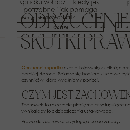
spadku w Łodzi – kiedy jest
potrzebne i jak pomaga
ODRZUCENIE
adwokat?
24 stycznia 2026
CZYTAJ
SKUTKI PRA
Odrzucenie spadku
często kojarzy się z uniknięci
bardziej złożona. Pojawia się bowiem kluczowe pyt
czynników, które wyjaśniamy poniżej.
CZYM JEST ZACHOWEK
Zachowek to roszczenie pieniężne przysługujące naj
wynikałoby to z dziedziczenia ustawowego.
Prawo do zachowku przysługuje co do zasady: