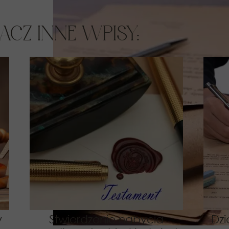
ACZ INNE WPISY:
y
Stwierdzenie nabycia
Dzi