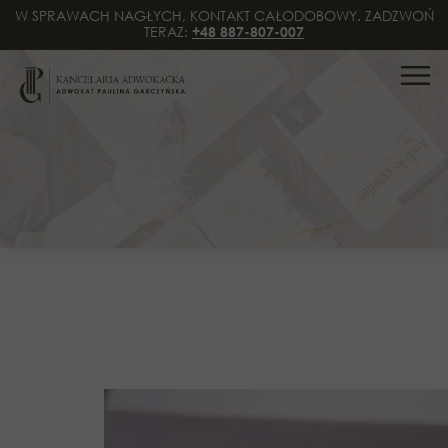
W SPRAWACH NAGŁYCH, KONTAKT CAŁODOBOWY. ZADZWOŃ
TERAZ:
+48 887-807-007