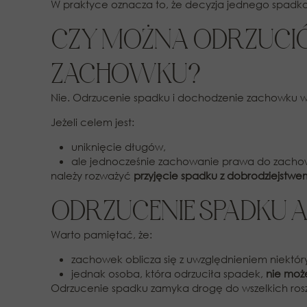
W praktyce oznacza to, że decyzja jednego spadko
CZY MOŻNA ODRZUCIĆ 
ZACHOWKU?
Nie. Odrzucenie spadku i dochodzenie zachowku wz
Jeżeli celem jest:
uniknięcie długów,
ale jednocześnie zachowanie prawa do zacho
należy rozważyć
przyjęcie spadku z dobrodziejstwe
ODRZUCENIE SPADKU 
Warto pamiętać, że:
zachowek oblicza się z uwzględnieniem niekt
jednak osoba, która odrzuciła spadek,
nie moż
Odrzucenie spadku zamyka drogę do wszelkich ro