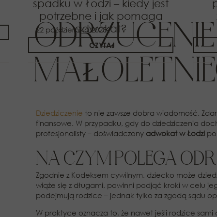
spadku w Łodzi – kiedy jest
potrzebne i jak pomaga
ODRZUCENIE 
adwokat?
22 października 2025
CZYTAJ
MAŁOLETNIE
Dziedziczenie
to nie zawsze dobra wiadomość. Zdarz
finansowe. W przypadku, gdy do dziedziczenia doch
profesjonalisty – doświadczony
adwokat w Łodzi
po
NA CZYM POLEGA ODR
Zgodnie z Kodeksem cywilnym, dziecko może dziedzi
wiąże się z długami, powinni podjąć kroki w celu 
podejmują rodzice – jednak tylko za zgodą sądu o
W praktyce oznacza to, że nawet jeśli rodzice sami 