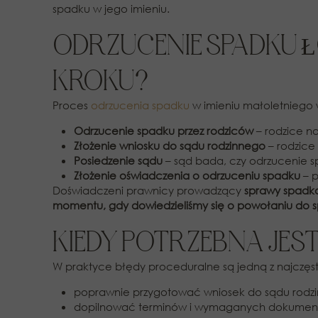
spadku w jego imieniu.
ODRZUCENIE SPADKU 
KROKU?
Proces
odrzucenia spadku
w imieniu małoletniego 
Odrzucenie spadku przez rodziców
– rodzice n
Złożenie wniosku do sądu rodzinnego
– rodzice
Posiedzenie sądu
– sąd bada, czy odrzucenie s
Złożenie oświadczenia o odrzuceniu spadku
– p
Doświadczeni prawnicy prowadzący
sprawy spadk
momentu, gdy dowiedzieliśmy się o powołaniu do 
KIEDY POTRZEBNA JE
W praktyce błędy proceduralne są jedną z najczęst
poprawnie przygotować wniosek do sądu rodz
dopilnować terminów i wymaganych dokumen