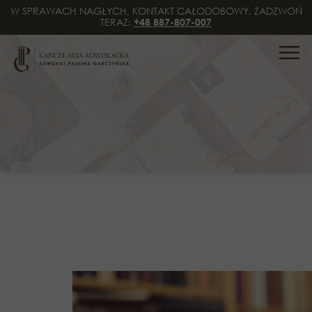
W SPRAWACH NAGŁYCH, KONTAKT CAŁODOBOWY. ZADZWOŃ
TERAZ:
+48 887-807-007