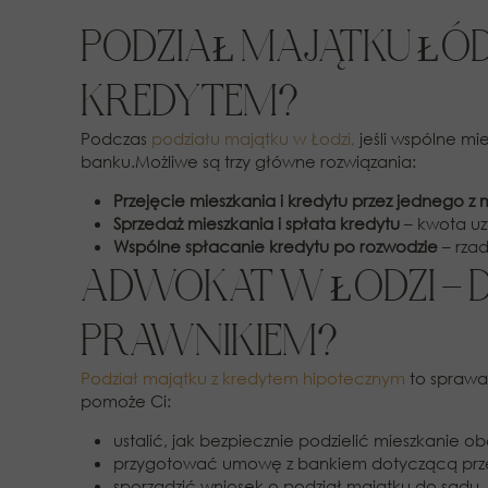
PODZIAŁ MAJĄTKU ŁÓDŹ
KREDYTEM?
Podczas
podziału majątku w Łodzi,
jeśli wspólne mi
banku.Możliwe są trzy główne rozwiązania:
Przejęcie mieszkania i kredytu przez jednego 
Sprzedaż mieszkania i spłata kredytu
– kwota uz
Wspólne spłacanie kredytu po rozwodzie
– rzad
ADWOKAT W ŁODZI – 
PRAWNIKIEM?
Podział majątku z kredytem hipotecznym
to spraw
pomoże Ci:
ustalić, jak bezpiecznie podzielić mieszkanie 
przygotować umowę z bankiem dotyczącą prze
sporządzić wniosek o podział majątku do sądu,