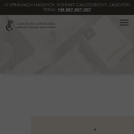
W SPRAWACH NAGŁYCH, KONTAKT CAŁODOBOWY. ZADZWOŃ
TERAZ:
+48 887-807-007