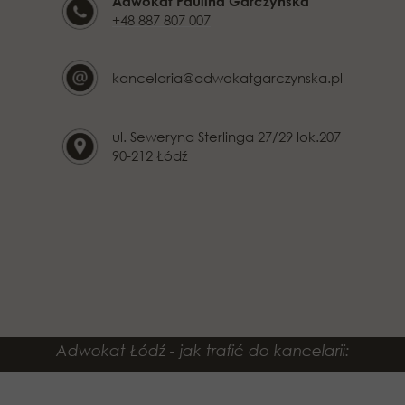
Adwokat Paulina Garczyńska
+48 887 807 007
kancelaria@adwokatgarczynska.pl
ul. Seweryna Sterlinga 27/29 lok.207
90-212 Łódź
Adwokat Łódź - jak trafić do kancelarii: