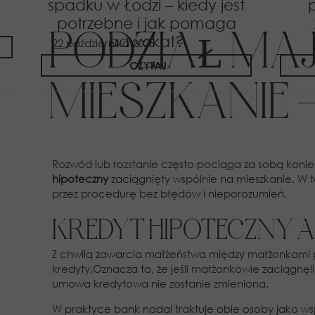
spadku w Łodzi – kiedy jest
potrzebne i jak pomaga
PODZIAŁ MAJ
adwokat?
22 października 2025
CZYTAJ
MIESZKANIE 
Rozwód lub rozstanie często pociąga za sobą koni
hipoteczny
zaciągnięty wspólnie na mieszkanie. W 
przez procedurę bez błędów i nieporozumień.
KREDYT HIPOTECZNY 
Z chwilą zawarcia małżeństwa między małżonkami
kredyty.Oznacza to, że jeśli małżonkowie zaciągnęl
umowa kredytowa nie zostanie zmieniona.
W praktyce bank nadal traktuje obie osoby jako ws