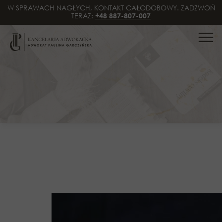
W SPRAWACH NAGŁYCH, KONTAKT CAŁODOBOWY. ZADZWOŃ
TERAZ:
+48 887-807-007