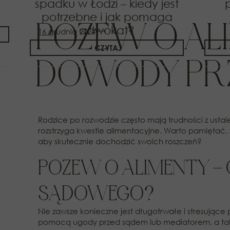
spadku w Łodzi – kiedy jest
potrzebne i jak pomaga
POZEW O ALI
adwokat?
16 grudnia 2024
CZYTAJ
DOWODY PR
Rodzice po rozwodzie często mają trudności z ustale
rozstrzyga kwestie alimentacyjne. Warto pamiętać
aby skutecznie dochodzić swoich roszczeń?
POZEW O ALIMENTY –
SĄDOWEGO?
Nie zawsze konieczne jest długotrwałe i stresując
pomocą ugody przed sądem lub mediatorem, a takż