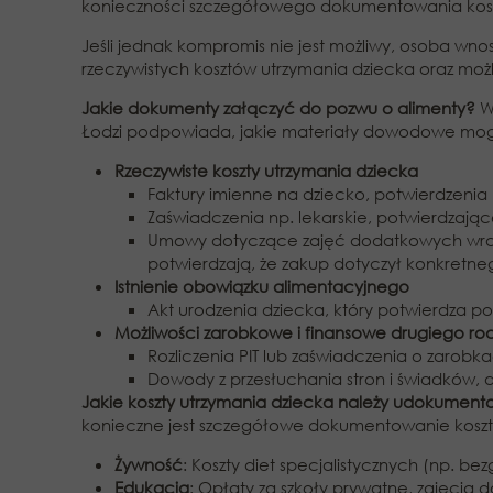
konieczności szczegółowego dokumentowania kosz
Jeśli jednak kompromis nie jest możliwy, osoba wn
rzeczywistych kosztów utrzymania dziecka oraz moż
Jakie dokumenty załączyć do pozwu o alimenty?
W
Łodzi podpowiada, jakie materiały dowodowe m
Rzeczywiste koszty utrzymania dziecka
Faktury imienne na dziecko, potwierdzenia 
Zaświadczenia np. lekarskie, potwierdzające
Umowy dotyczące zajęć dodatkowych wraz 
potwierdzają, że zakup dotyczył konkretne
Istnienie obowiązku alimentacyjnego
Akt urodzenia dziecka, który potwierdza p
Możliwości zarobkowe i finansowe drugiego ro
Rozliczenia PIT lub zaświadczenia o zarobka
Dowody z przesłuchania stron i świadków, 
Jakie koszty utrzymania dziecka należy udokume
konieczne jest szczegółowe dokumentowanie koszt
Żywność
: Koszty diet specjalistycznych (np.
Edukacja
: Opłaty za szkoły prywatne, zajęcia