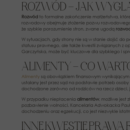
ROZWÓD – JAK WYGL
Rozwód
to formalne zakończenie małżeństwa, któ
rozwodowy obejmuje złożenie pozwu rozwodowego, 
że szybkie porozumienie stron, zwane ugodą
rozwo
W sytuacjach, gdy strony nie są w stanie dojść do
statusu prawnego, ale także kwestii związanych z o
Garczyńska, może być kluczowe dla szybkiego i s
ALIMENTY – CO WARTO
Alimenty
są obowiązkiem finansowym wynikającym z
ustalany jest przez sąd na podstawie potrzeb oso
dochodzone zarówno od rodziców na rzecz dzieci, ja
W przypadku niepłacenia
alimentów
, możliwe jest
pozbawienie wolności. Kancelaria Adwokacka Paulin
dochodzeniu oraz egzekucji, co jest niezwykle isto
INNE KWESTIE PRAWA 