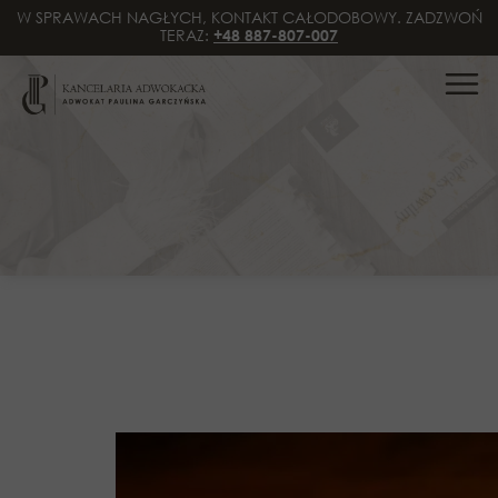
W SPRAWACH NAGŁYCH, KONTAKT CAŁODOBOWY. ZADZWOŃ
TERAZ:
+48 887-807-007