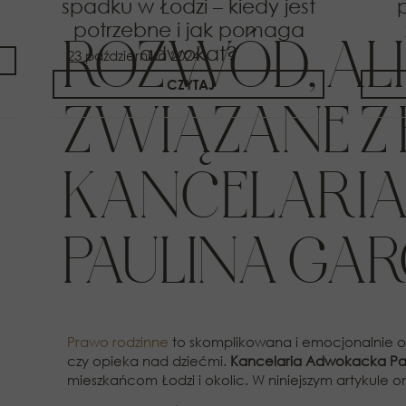
spadku w Łodzi – kiedy jest
potrzebne i jak pomaga
ROZWÓD, ALI
adwokat?
23 października 2024
CZYTAJ
ZWIĄZANE Z
KANCELARI
PAULINA GAR
Prawo rodzinne
to skomplikowana i emocjonalnie ob
czy opieka nad dziećmi.
Kancelaria Adwokacka Paul
mieszkańcom Łodzi i okolic. W niniejszym artykule