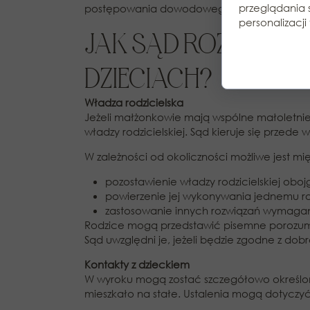
przeglądania 
postępowania dowodowego jest w konkretnej
personalizacji 
JAK SĄD ROZSTRZ
DZIECIACH?
Władza rodzicielska
Jeżeli małżonkowie mają wspólne małoletni
władzy rodzicielskiej. Sąd kieruje się przede
W zależności od okoliczności możliwe jest mi
pozostawienie władzy rodzicielskiej obo
powierzenie jej wykonywania jednemu ro
zastosowanie innych rozwiązań wymagan
Rodzice mogą przedstawić pisemne porozumie
Sąd uwzględni je, jeżeli będzie zgodne z dob
Kontakty z dzieckiem
W wyroku mogą zostać szczegółowo określone
mieszkało na stałe. Ustalenia mogą dotyczyć