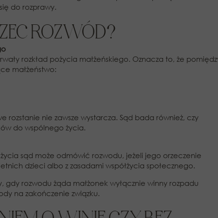
ię do rozprawy.
RZEC ROZWÓD?
go
 trwały rozkład pożycia małżeńskiego. Oznacza to, że pomiędz
zące małżeństwo:
 rozstanie nie zawsze wystarcza. Sąd bada również, czy
ków do wspólnego życia.
ożycia sąd może odmówić rozwodu, jeżeli jego orzeczenie
tnich dzieci albo z zasadami współżycia społecznego.
y, gdy rozwodu żąda małżonek wyłącznie winny rozpadu
ody na zakończenie związku.