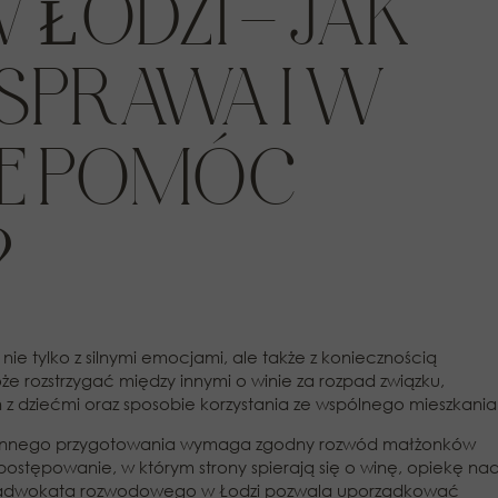
ŁODZI – JAK
SPRAWA I W
E POMÓC
?
ie tylko z silnymi emocjami, ale także z koniecznością
 rozstrzygać między innymi o winie za rozpad związku,
h z dziećmi oraz sposobie korzystania ze wspólnego mieszkania
 Innego przygotowania wymaga zgodny rozwód małżonków
postępowanie, w którym strony spierają się o winę, opiekę na
 adwokata rozwodowego w Łodzi pozwala uporządkować