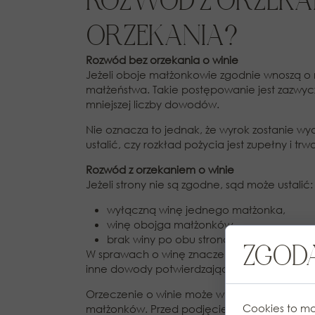
ROZWÓD Z ORZEKAN
ORZEKANIA?
Rozwód bez orzekania o winie
Jeżeli oboje małżonkowie zgodnie wnoszą o n
małżeństwa. Takie postępowanie jest zazwy
mniejszej liczby dowodów.
Nie oznacza to jednak, że wyrok zostanie wy
ustalić, czy rozkład pożycia jest zupełny i t
Rozwód z orzekaniem o winie
Jeżeli strony nie są zgodne, sąd może ustalić:
wyłączną winę jednego małżonka,
winę obojga małżonków,
brak winy po obu stronach.
ZGODA
W sprawach o winę znaczenie mogą mieć ze
inne dowody potwierdzające przyczyny roz
Orzeczenie o winie może wpływać na możliw
Cookies to ma
małżonków. Przed podjęciem decyzji warto