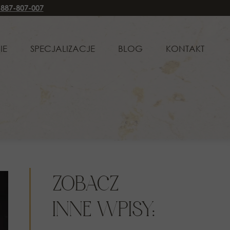
 887-807-007
CJALIZACJE
BLOG
KONTAKT
IE
SPECJALIZACJE
BLOG
KONTAKT
WO RODZINNE I OPIEKUŃCZE
PRAWO RODZINNE I OPIEKUŃCZE
WO CYWILNE
PRAWO CYWILNE
WO SPADKOWE
PRAWO SPADKOWE
WO KARNE
PRAWO KARNE
WO ADMINISTRACYJNE
PRAWO ADMINISTRACYJNE
ŁUGA KLIENTÓW KORPORACYJNYCH
OBSŁUGA KLIENTÓW KORPORACYJNYCH
ZOBACZ
INNE WPISY: