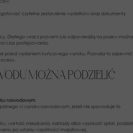
iców,
ygotować czytelne zestawienie wydatków oraz dokumenty
cy. Dlatego wraz z pozwem lub odpowiedzią na pozew możn
 na czas postępowania.
ze przed wydaniem końcowego wyroku. Pozwala to zapewnić
rocesu.
WODU MOŻNA PODZIELIĆ
roku rozwodowym
pólnego w wyroku rozwodowym, jeżeli nie spowoduje to
tku, wartość mieszkania, nakłady albo wysokość spłat, podział
aniu po ustaniu wspólności majątkowej.