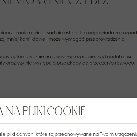
IEM O WINIE CZY BEZ
ieorzekanie o winie, sąd nie ustala, kto odpowiada za rozpad
czaj mniej konfliktowe i może wymagać przeprowadzenia
dany automatycznie na pierwszej rozprawie. Sąd nadal musi
rwały oraz czy nie występują przeszkody do orzeczenia rozwodu.
 NA PLIKI COOKIE
znania świadków, wiadomości, dokumenty, nagrania oraz
padu małżeństwa.
ość dochodzenia alimentów przez jednego z byłych
łe pliki danych, które są przechowywane na Twoim urządzen
 jednak ocenić, czy prowadzenie rozbudowanego