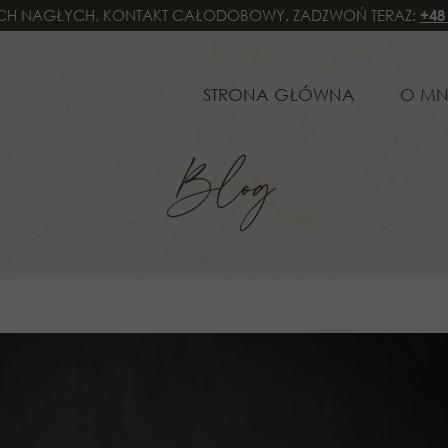
H NAGŁYCH, KONTAKT CAŁODOBOWY. ZADZWOŃ TERAZ:
+48
STRONA GŁÓWNA
O MNIE
SPE
STRONA GŁÓWNA
O MN
PRA
Blog
PRA
PRA
PRA
PRA
OBS