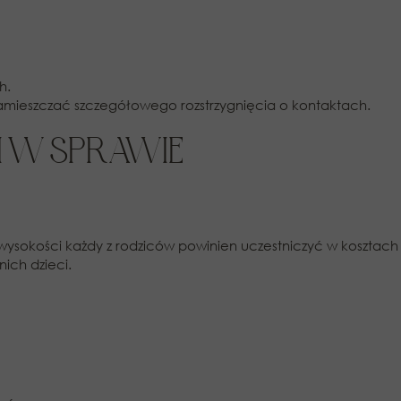
h.
amieszczać szczegółowego rozstrzygnięcia o kontaktach.
I W SPRAWIE
wysokości każdy z rodziców powinien uczestniczyć w kosztach
ich dzieci.