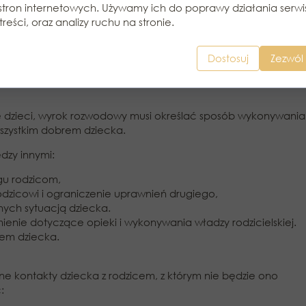
stron internetowych. Używamy ich do poprawy działania serwi
 sytuacji uzasadnione.
treści, oraz analizy ruchu na stronie.
YGA O WSPÓLNYCH
Dostosuj
Zezwól 
e dzieci, wyrok rozwodowy musi określać sposób wykonywania
 wszystkim dobrem dziecka.
ędzy innymi:
jgu rodzicom,
dzicowi i ograniczenie uprawnień drugiego,
ych sytuacją dziecka.
nie dotyczące opieki i wykonywania władzy rodzicielskiej.
rem dziecka.
 kontakty dziecka z rodzicem, z którym nie będzie ono
: