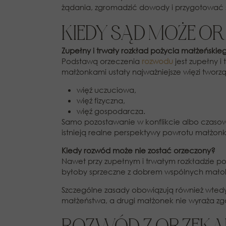
żądania, zgromadzić dowody i przygotować s
KIEDY SĄD MOŻE O
Zupełny i trwały rozkład pożycia małżeńskie
Podstawą orzeczenia
rozwodu
jest zupełny i
małżonkami ustały najważniejsze więzi twor
więź uczuciowa,
więź fizyczna,
więź gospodarcza.
Samo pozostawanie w konflikcie albo czasowe
istnieją realne perspektywy powrotu małżon
Kiedy rozwód może nie zostać orzeczony?
Nawet przy zupełnym i trwałym rozkładzie p
byłoby sprzeczne z dobrem wspólnych małole
Szczególne zasady obowiązują również wted
małżeństwa, a drugi małżonek nie wyraża zg