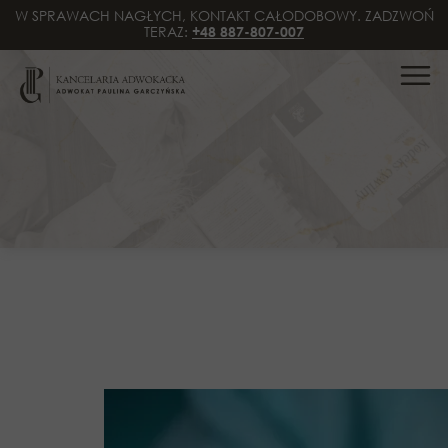
W SPRAWACH NAGŁYCH, KONTAKT CAŁODOBOWY. ZADZWOŃ
TERAZ:
+48 887-807-007