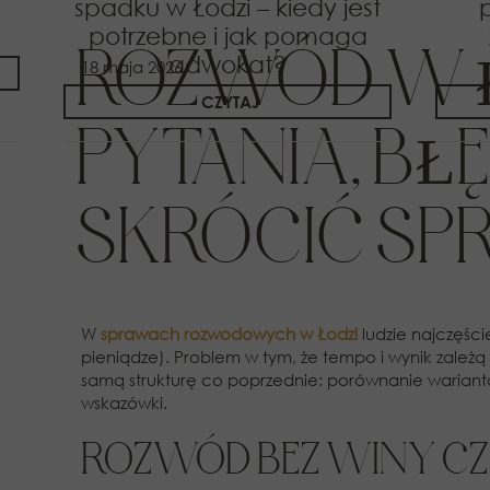
spadku w Łodzi – kiedy jest
potrzebne i jak pomaga
ROZWÓD W Ł
adwokat?
18 maja 2026
CZYTAJ
PYTANIA, BŁ
SKRÓCIĆ SP
W
sprawach rozwodowych w
Łodzi
ludzie najczęści
pieniądze). Problem w tym, że tempo i wynik zależą
samą strukturę co poprzednie: porównanie warian
wskazówki.
ROZWÓD BEZ WINY CZY