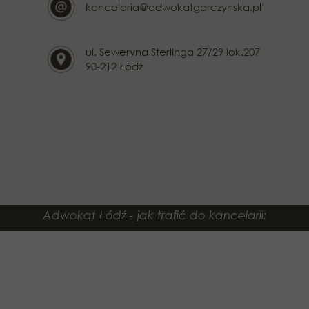
kancelaria@adwokatgarczynska.pl
ul. Seweryna Sterlinga 27/29 lok.207
90-212 Łódź
Adwokat Łódź - jak trafić do kancelarii: