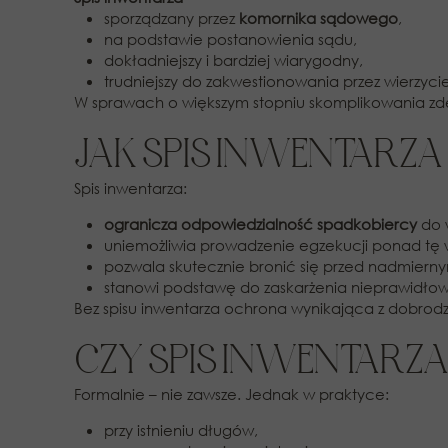
sporządzany przez
komornika sądowego
,
na podstawie postanowienia sądu,
dokładniejszy i bardziej wiarygodny,
trudniejszy do zakwestionowania przez wierzyciel
W sprawach o większym stopniu skomplikowania zd
JAK SPIS INWENTARZA
Spis inwentarza:
ogranicza odpowiedzialność spadkobiercy
do 
uniemożliwia prowadzenie egzekucji ponad tę 
pozwala skutecznie bronić się przed nadmiernym
stanowi podstawę do zaskarżenia nieprawidłow
Bez spisu inwentarza ochrona wynikająca z dobrodz
CZY SPIS INWENTARZ
Formalnie – nie zawsze. Jednak w praktyce:
przy istnieniu długów,