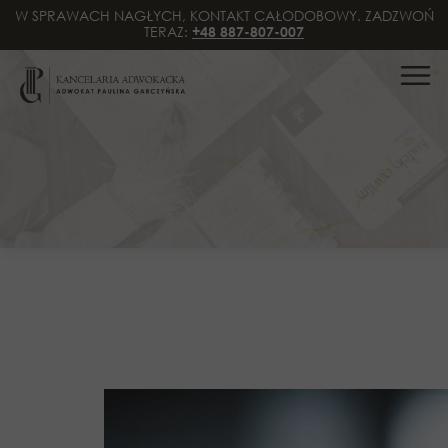
W SPRAWACH NAGŁYCH, KONTAKT CAŁODOBOWY. ZADZWOŃ
TERAZ:
+48 887-807-007