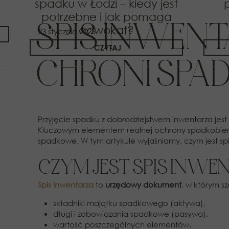
spadku w Łodzi – kiedy jest
potrzebne i jak pomaga
SPIS INWENT
adwokat?
23 stycznia 2026
CZYTAJ
CHRONI SPA
Przyjęcie spadku z dobrodziejstwem inwentarza jes
Kluczowym elementem realnej ochrony spadkobier
spadkowe. W tym artykule wyjaśniamy, czym jest spi
CZYM JEST SPIS INWE
Spis inwentarza
to
urzędowy dokument
, w którym s
składniki majątku spadkowego (aktywa),
długi i zobowiązania spadkowe (pasywa),
wartość poszczególnych elementów.