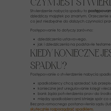
CZYM JEST STWIER
Stwierdzenie nabycia spadku to
postępowan
dziedziczy majątek po zmarłym. Orzeczenie s
co jest niezbędne do dalszych czynności pr
Postępowanie to dotyczy zarówno:
dziedziczenia ustawowego,
jak i dziedziczenia na podstawie testame
KIEDY KONIECZNE J
SPADKU?
Postępowanie o stwierdzenie nabycia spadk
spadkobiercy chcą sprzedać lub przepi
konieczne jest uregulowanie księgi wieczy
bank żąda potwierdzenia praw do środk
między spadkobiercami istnieje spór co d
Bez prawomocnego postanowienia sądu (lub 
skutecznie rozporządzać spadkiem
.