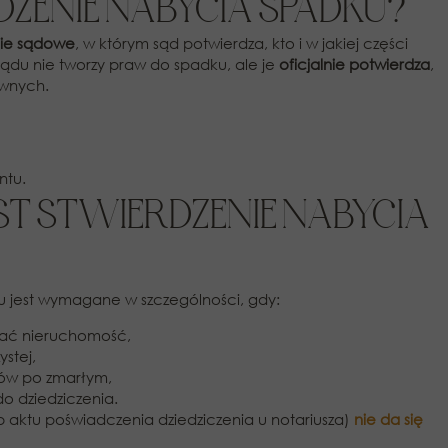
DZENIE NABYCIA SPADKU?
ie sądowe
, w którym sąd potwierdza, kto i w jakiej części
ądu nie tworzy praw do spadku, ale je
oficjalnie potwierdza
,
awnych.
ntu.
EST STWIERDZENIE NABYCIA
u jest wymagane w szczególności, gdy:
sać nieruchomość,
stej,
ów po zmarłym,
o dziedziczenia.
aktu poświadczenia dziedziczenia u notariusza)
nie da się