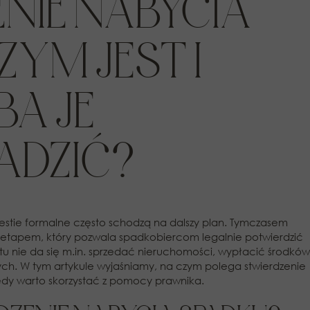
NIE NABYCIA
ZYM JEST I
BA JE
ADZIĆ?
westie formalne często schodzą na dalszy plan. Tymczasem
 etapem, który pozwala spadkobiercom legalnie potwierdzić
 nie da się m.in. sprzedać nieruchomości, wypłacić środków
h. W tym artykule wyjaśniamy, na czym polega stwierdzenie
edy warto skorzystać z pomocy prawnika.