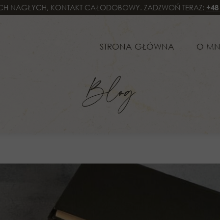
H NAGŁYCH, KONTAKT CAŁODOBOWY. ZADZWOŃ TERAZ:
+48
STRONA GŁÓWNA
O MNIE
SPE
STRONA GŁÓWNA
O MN
PRA
Blog
PRA
PRA
PRA
PRA
OBS