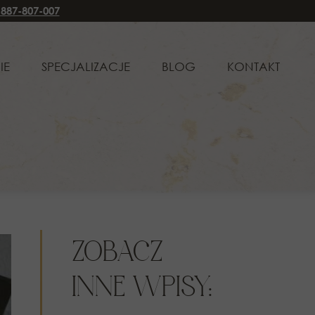
 887-807-007
CJALIZACJE
BLOG
KONTAKT
IE
SPECJALIZACJE
BLOG
KONTAKT
WO RODZINNE I OPIEKUŃCZE
PRAWO RODZINNE I OPIEKUŃCZE
WO CYWILNE
PRAWO CYWILNE
WO SPADKOWE
PRAWO SPADKOWE
WO KARNE
PRAWO KARNE
WO ADMINISTRACYJNE
PRAWO ADMINISTRACYJNE
ŁUGA KLIENTÓW KORPORACYJNYCH
OBSŁUGA KLIENTÓW KORPORACYJNYCH
ZOBACZ
INNE WPISY: