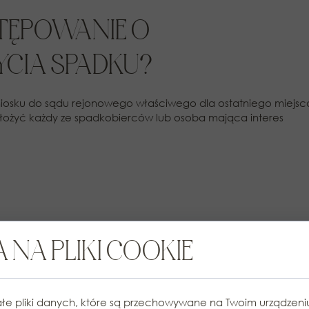
STĘPOWANIE O
YCIA SPADKU?
niosku do sądu rejonowego właściwego dla ostatniego miejsc
ożyć każdy ze spadkobierców lub osoba mająca interes
azwyczaj krótkie. W przypadku konfliktu między
 NA PLIKI COOKIE
wydłużyć.
e postanowienie o stwierdzeniu nabycia spadku, które po
łe pliki danych, które są przechowywane na Twoim urządzen
zych działań prawnych.