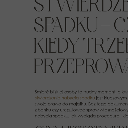
STWIERDZE
SPADKU – C
KIEDY TRZE
PRZEPROW
Śmierć bliskiej osoby to trudny moment, a k
stwierdzenie nabycia spadku
jest kluczowym
swoje prawa do majątku. Bez tego dokumentu
z banku czy uregulować spraw własnościowyc
nabycia spadku, jak wygląda procedura i ki