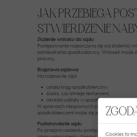
JAK PRZEBIEGA PO
STWIERDZENIE NAB
Złożenie wniosku do sądu
Postępowanie rozpoczyna się od złożenia w
zamieszkania spadkodawcy. Wniosek może zł
prawny.
Rozprawa sądowa
Na rozprawie sąd:
ustala krąg spadkobierców,
bada, czy istnieje testament,
określa udziały w spadku.
W sprawach niespornych postępowanie jest z
ZGODA
spadkobiercami może się jednak znacząco 
Postanowienie sądu
Po przeprowadzeniu postępowania sąd wydaj
Cookies to ma
uprawomocnieniu stanowi podstawę do dals