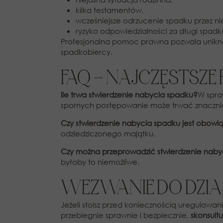
kilka testamentów,
wcześniejsze odrzucenie spadku przez n
ryzyko odpowiedzialności za długi spad
Profesjonalna pomoc prawna pozwala unikną
spadkobiercy.
FAQ – NAJCZĘSTSZE
Ile trwa stwierdzenie nabycia spadku?
W spra
spornych postępowanie może trwać znacznie
Czy stwierdzenie nabycia spadku jest obow
odziedziczonego majątku.
Czy można przeprowadzić stwierdzenie naby
byłoby to niemożliwe.
WEZWANIE DO DZI
Jeżeli stoisz przed koniecznością uregulow
przebiegnie sprawnie i bezpiecznie,
skonsult