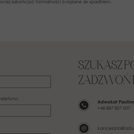
ybciej zakończyć formalności związane ze spadkiem.
SZUKASZ 
ZADZWOŃ L
telefonu:
Adwokat Paulin
+48 887 807 007
kancelaria@adw