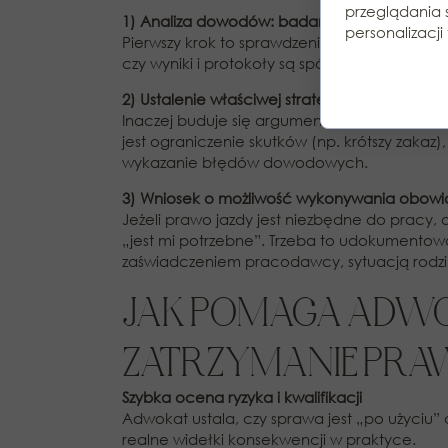
przeglądania 
1) Analiza dowodów: badanie, czas, dokum
personalizacji 
Pierwszy krok to sprawdzenie: czy badanie
czy wyniki i protokoły są spójne, czy nie ma w
2) Ustalenie właściwej strategii procesowej
Inaczej buduje się argumentację w sprawie 
jest ograniczenie skutków (np. krótszy zaka
wykazanie błędów dowodowych.
3) Wniosek o możliwość wykonywania obowią
Jeżeli prawo jazdy jest niezbędne do pracy,
„jest mi potrzebne”. Trzeba to udokumen
zaświadczeniem pracodawcy, sytuacją rodzi
JAK POMAGA ADWO
ZATRZYMANIE PRA
Szybka ocena ryzyka i kwalifikacji
Adwokat ustala, czy sprawa jest „po użyciu” c
realne widełki konsekwencji w praktyce.