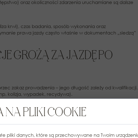
stępstwo) oraz okoliczności zdarzenia uruchamiane są dalsze
iza krwi), czas badania, sposób wykonania oraz
zymanie prawa jazdy często właśnie w dokumentach „siedzą”
JE GROŻĄ ZA JAZDĘ PO
rzec zakaz prowadzenia – jego długość zależy od kwalifikacji,
 (np. kolizja, wypadek, recydywa).
 NA PLIKI COOKIE
ieniężne, a przy przestępstwie – także inne konsekwencje
, tym większe ryzyko dotkliwych skutków.
A WALCZYĆ O PRAWO JAZDY?
łe pliki danych, które są przechowywane na Twoim urządzen