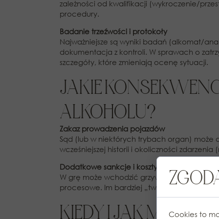
zależności od kwalifikacji (wykroczenie/prze
procedury.
Badanie trzeźwości i protokoły
Najważniejsze są wyniki badań (alkomat/anal
dokumentacja z kontroli. W sprawach o zatr
szczegóły, które zmieniają ocenę sytuacji.
JAKIE KONSEKWENC
ALKOHOLU?
Zakaz prowadzenia pojazdów
Sąd (lub w niektórych trybach organ) może o
wcześniejszej historii i okoliczności zdarzenia
Dodatkowe sankcje i koszty
ZGODA
W grę może wchodzić grzywna, świadczenie p
procesowe. Im bardziej „twarda” kwalifikacja
KIEDY I JAK MOŻN
Cookies to ma