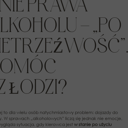
NIE PRAWA
LKOHOLU – „PO
„NIETRZEŹWOŚĆ”
 POMÓC
 ŁODZI?
ej to dla wielu osób natychmiastowy problem: dojazdy do
y. W sprawach „alkoholowych” liczą się jednak nie emocje,
wygląda sytuacja, gdy kierowca jest
w stanie po użyciu