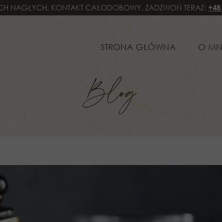
H NAGŁYCH, KONTAKT CAŁODOBOWY. ZADZWOŃ TERAZ:
+48
STRONA GŁÓWNA
O MNIE
SPE
STRONA GŁÓWNA
O MN
PRA
Blog
PRA
PRA
PRA
PRA
OBS