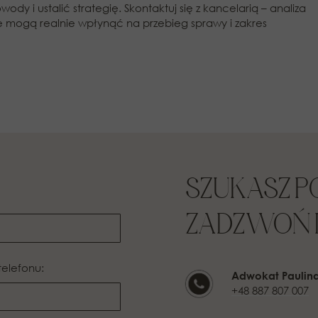
 i ustalić strategię. Skontaktuj się z kancelarią – analiza
e mogą realnie wpłynąć na przebieg sprawy i zakres
SZUKASZ 
ZADZWOŃ L
telefonu:
Adwokat Paulin
+48 887 807 007