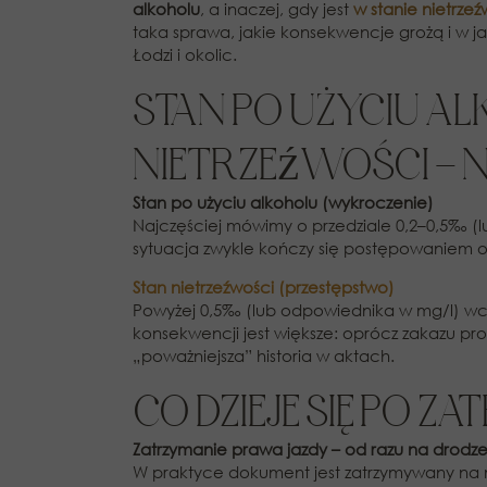
alkoholu
, a inaczej, gdy jest
w stanie nietrzeź
taka sprawa, jakie konsekwencje grożą i w j
Łodzi i okolic.
STAN PO UŻYCIU AL
NIETRZEŹWOŚCI – 
Stan po użyciu alkoholu (wykroczenie)
Najczęściej mówimy o przedziale 0,2–0,5‰ 
sytuacja zwykle kończy się postępowaniem o
Stan nietrzeźwości (przestępstwo)
Powyżej 0,5‰ (lub odpowiednika w mg/l) wch
konsekwencji jest większe: oprócz zakazu 
„poważniejsza” historia w aktach.
CO DZIEJE SIĘ PO Z
Zatrzymanie prawa jazdy – od razu na drodz
W praktyce dokument jest zatrzymywany na mi