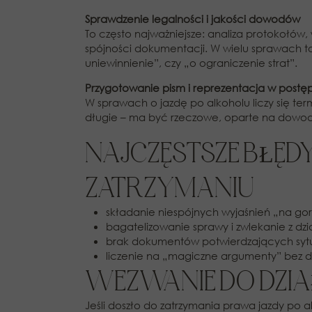
Sprawdzenie legalności i jakości dowodów
To często najważniejsze: analiza protokołów
spójności dokumentacji. W wielu sprawach t
uniewinnienie”, czy „o ograniczenie strat”.
Przygotowanie pism i reprezentacja w post
W sprawach o jazdę po alkoholu liczy się te
długie – ma być rzeczowe, oparte na dowod
NAJCZĘSTSZE BŁĘ
ZATRZYMANIU
składanie niespójnych wyjaśnień „na go
bagatelizowanie sprawy i zwlekanie z dz
brak dokumentów potwierdzających syt
liczenie na „magiczne argumenty” bez
WEZWANIE DO DZI
Jeśli doszło do zatrzymania prawa jazdy po al